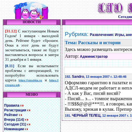
Сегодн
НОВОСТИ
[31.12]
С наступающим Новым
Рубрика:
Развлечения: Игры, ан
Годом! 1 января - выходной
день. Рейтинг будет сброшен.
Тема: Рассказы и истории
Очки в этот день не будут
Здесь можно размещать интересн
засчитываться, также не будут
выставляться вопросы в завтра
Автор:
Администратор
31 декабря и 1 января.
[8.11]
Если вы испытываете
проблемы с авторизацией, то
попробуйте использовать
Sandro
192.
, 13 января 2007 г. 12:48:46
адреса
и
https://stoshka.ru
https://
Оформляю гарантию в палатке на
.
стошка.рф
АДСЛ-модем не работает и неплох
- А как у Вас, писяй висяй?
МЕНЮ
- Писяй... э... - томное выраже
- !!!$$$@@@***!!!, я говорю, ка
Правила
Выхожу, хрюкая в кулак. Препир
Регистрация
Рейтинг
ЧЕРНЫЙ ТЕЛЕЦ
191.
, 12 января 2007 г. 
Вчера (114)
Сегодня (31)
Номинации