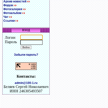
Архив новостей
Форум
Фотогалерея
Фотоальбом
Чат
Ссылки
ВХОД
Логин
Пароль
Забыли пароль?
Контакты:
admin@100-1.ru
Беляев Сергей Николаевич
ИНН 246305493507