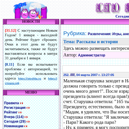
Сегодн
НОВОСТИ
[31.12]
С наступающим Новым
Рубрика:
Развлечения: Игры, ан
Годом! 1 января - выходной
день. Рейтинг будет сброшен.
Тема: Рассказы и истории
Очки в этот день не будут
Здесь можно размещать интересн
засчитываться, также не будут
выставляться вопросы в завтра
Автор:
Администратор
31 декабря и 1 января.
[8.11]
Если вы испытываете
проблемы с авторизацией, то
попробуйте использовать
/////
252.
, 04 марта 2007 г. 13:27:05
адреса
и
https://stoshka.ru
https://
Маленькая старушка заходит в Н
.
стошка.рф
должна говорить только с презид
очень много денег!". После изря
МЕНЮ
президента (клиент всегда прав!
счет. Старушка ответила: "165 ты
Правила
Президенту, естественно, было лю
Регистрация
"Мадам, я удивлен, что Вы носит
Рейтинг
Старушка ответила: "Я заключаю
Вчера (114)
Сегодня (29)
- Пари? Какого рода пари?
Номинации
- Ну, к примеру, я могу поспорит