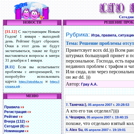
Сегодн
НОВОСТИ
РЕШЕНИЕ ПРОБ
[31.12]
С наступающим Новым
Рубрика:
Игра, правила, ситуаци
Годом! 1 января - выходной
день. Рейтинг будет сброшен.
Тема: Решение проблемы отсут
Очки в этот день не будут
Приветсвует всех dd.))) Всем р
засчитываться, также не будут
штурмах большущий привет и по
выставляться вопросы в завтра
31 декабря и 1 января.
персональное. Господа, есть пар
недавних проблем с трафом и ча
[8.11]
Если вы испытываете
Или сюда, или через персональн
проблемы с авторизацией, то
попробуйте использовать
он же dd. )))
адреса
и
https://stoshka.ru
https://
Автор:
Грау А.А.
.
стошка.рф
МЕНЮ
Танечка:)
7.
, 05 апреля 2007 г. 20:28:53
Правила
А кто его так отделил?))))
Регистрация
Рейтинг
Чеширка
6.
, 05 апреля 2007 г. 19:40:15
Вчера (132)
похоже, что отдельно взятый колл
Сегодня (8)
Alex Su
5.
, 05 апреля 2007 г. 19:19:01
Номинации