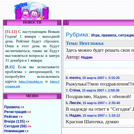
НОВОСТИ
[31.12]
С наступающим Новым
Рубрика:
Игра, правила, ситуаци
Годом! 1 января - выходной
день. Рейтинг будет сброшен.
Тема: Неотложка
Очки в этот день не будут
Здесь можно будет решать свои н
засчитываться, также не будут
выставляться вопросы в завтра
Автор:
Надин
31 декабря и 1 января.
[8.11]
Если вы испытываете
проблемы с авторизацией, то
попробуйте использовать
menru
8.
, 15 марта 2007 г. 3:15:25
адреса
и
https://stoshka.ru
https://
Рыжулька!!!мои поздравления!!!на
.
стошка.рф
Стёна
7.
, 15 марта 2007 г. 2:59:38
МЕНЮ
Поздравляю, Надин, с обновой!
Люсёк
6.
, 15 марта 2007 г. 2:35:40
Правила
В надежде на ответ в "Сегодня",
Регистрация
Надин
5.
, 15 марта 2007 г. 1:16:12
Рейтинг
Kрасная Шапочка, думаю
Вчера (135)
Сегодня (56)
Номинации