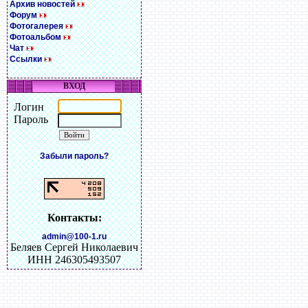
Архив новостей
Форум
Фотогалерея
Фотоальбом
Чат
Ссылки
ВХОД
Логин
Пароль
Забыли пароль?
Контакты:
admin@100-1.ru
Беляев Сергей Николаевич
ИНН 246305493507