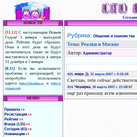
Сегодн
НОВОСТИ
[31.12]
С наступающим Новым
Рубрика:
Общение и знакомства
Годом! 1 января - выходной
день. Рейтинг будет сброшен.
Тема: Реалки в Москве
Очки в этот день не будут
засчитываться, также не будут
Автор:
Администратор
выставляться вопросы в завтра
31 декабря и 1 января.
[8.11]
Если вы испытываете
проблемы с авторизацией, то
мира ;))
415.
, 31 марта 2007 г. 0:10:29
попробуйте использовать
Светлан, тебе сейчас действител
адреса
и
https://stoshka.ru
https://
Чеширка
414.
, 30 марта 2007 г. 21:58:57
.
стошка.рф
еще раз приношу всем извинения,
МЕНЮ
Правила
Регистрация
Рейтинг
Вчера (135)
Сегодня (83)
Номинации