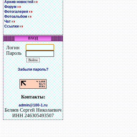
Архив новостей
Форум
Фотогалерея
Фотоальбом
Чат
Ссылки
ВХОД
Логин
Пароль
Забыли пароль?
Контакты:
admin@100-1.ru
Беляев Сергей Николаевич
ИНН 246305493507