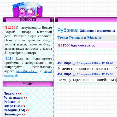
НОВОСТИ
[31.12]
С наступающим Новым
Рубрика:
Общение и знакомства
Годом! 1 января - выходной
день. Рейтинг будет сброшен.
Тема: Реалки в Москве
Очки в этот день не будут
засчитываться, также не будут
Автор:
Администратор
выставляться вопросы в завтра
31 декабря и 1 января.
[8.11]
Если вы испытываете
проблемы с авторизацией, то
мира ;))
455.
, 18 апреля 2007 г. 12:18:48
попробуйте использовать
У меня пропали в списке и нове
адреса
и
https://stoshka.ru
https://
мира ;))
454.
, 18 апреля 2007 г. 12:15:55
.
стошка.рф
не могу зарегится на новейшем ф
МЕНЮ
Правила
Регистрация
Рейтинг
Вчера (135)
Сегодня (124)
Номинации