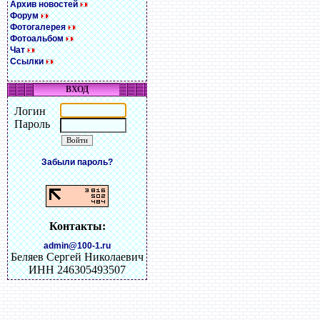
Архив новостей
Форум
Фотогалерея
Фотоальбом
Чат
Ссылки
ВХОД
Логин
Пароль
Забыли пароль?
Контакты:
admin@100-1.ru
Беляев Сергей Николаевич
ИНН 246305493507