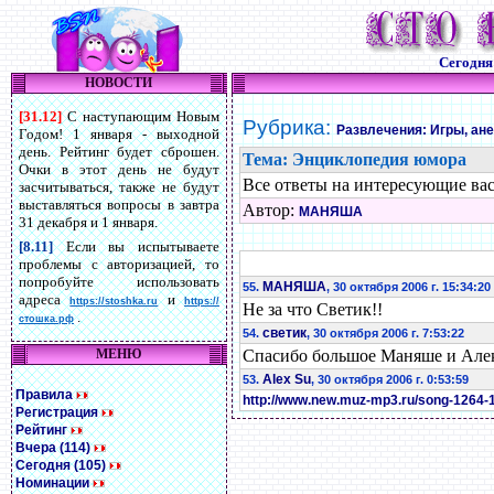
Сегодн
НОВОСТИ
[31.12]
С наступающим Новым
Рубрика:
Развлечения: Игры, ан
Годом! 1 января - выходной
день. Рейтинг будет сброшен.
Тема: Энциклопедия юмора
Очки в этот день не будут
Все ответы на интересующие вас 
засчитываться, также не будут
выставляться вопросы в завтра
Автор:
МАНЯША
31 декабря и 1 января.
[8.11]
Если вы испытываете
проблемы с авторизацией, то
попробуйте использовать
МАНЯША
55.
, 30 октября 2006 г. 15:34:20
адреса
и
https://stoshka.ru
https://
Не за что Светик!!
.
стошка.рф
светик
54.
, 30 октября 2006 г. 7:53:22
МЕНЮ
Спасибо большое Маняше и Алек
Alex Su
53.
, 30 октября 2006 г. 0:53:59
Правила
http://www.new.muz-mp3.ru/song-1264-
Регистрация
Рейтинг
Вчера (114)
Сегодня (105)
Номинации