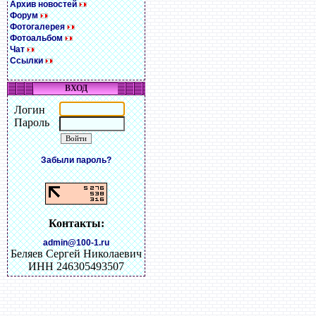
Архив новостей
Форум
Фотогалерея
Фотоальбом
Чат
Ссылки
ВХОД
Логин
Пароль
Забыли пароль?
Контакты:
admin@100-1.ru
Беляев Сергей Николаевич
ИНН 246305493507