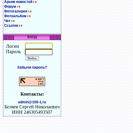
Архив новостей
Форум
Фотогалерея
Фотоальбом
Чат
Ссылки
ВХОД
Логин
Пароль
Забыли пароль?
Контакты:
admin@100-1.ru
Беляев Сергей Николаевич
ИНН 246305493507