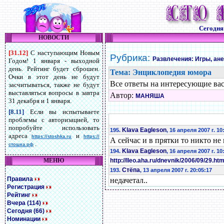
Сегодн
НОВОСТИ
[31.12]
С наступающим Новым
Рубрика:
Развлечения: Игры, ан
Годом! 1 января - выходной
день. Рейтинг будет сброшен.
Тема: Энциклопедия юмора
Очки в этот день не будут
Все ответы на интересующие вас 
засчитываться, также не будут
выставляться вопросы в завтра
Автор:
МАНЯША
31 декабря и 1 января.
[8.11]
Если вы испытываете
проблемы с авторизацией, то
попробуйте использовать
Klava Eagleson
195.
, 16 апреля 2007 г. 10
адреса
и
https://stoshka.ru
https://
А сейчас и в прятки то никто не
.
стошка.рф
Klava Eagleson
194.
, 16 апреля 2007 г. 10
МЕНЮ
http://lleo.aha.ru/dnevnik/2006/09/29.htm
Стёпа
193.
, 13 апреля 2007 г. 20:05:17
Правила
недачетал..
Регистрация
Рейтинг
Вчера (114)
Сегодня (66)
Номинации