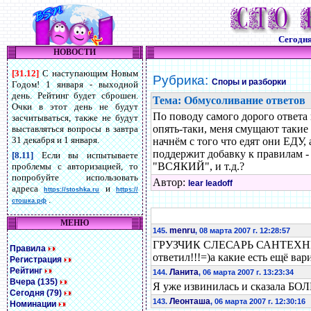
Сегодн
НОВОСТИ
[31.12]
С наступающим Новым
Рубрика:
Споры и разборки
Годом! 1 января - выходной
день. Рейтинг будет сброшен.
Тема: Обмусоливание ответов
Очки в этот день не будут
По поводу самого дорого ответа 
засчитываться, также не будут
опять-таки, меня смущают такие
выставляться вопросы в завтра
31 декабря и 1 января.
начнём с того что едят они ЕДУ
поддержит добавку к правилам 
[8.11]
Если вы испытываете
"ВСЯКИЙ", и т.д.?
проблемы с авторизацией, то
попробуйте использовать
Автор:
lear leadoff
адреса
и
https://stoshka.ru
https://
.
стошка.рф
МЕНЮ
menru
145.
, 08 марта 2007 г. 12:28:57
ГРУЗЧИК СЛЕСАРЬ САНТЕХНИ
Правила
ответил!!!=)а какие есть ещё ва
Регистрация
Рейтинг
Ланита
144.
, 06 марта 2007 г. 13:23:34
Вчера (135)
Я уже извинилась и сказала БО
Сегодня (79)
Леонташа
143.
, 06 марта 2007 г. 12:30:16
Номинации