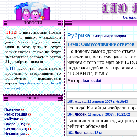
Сегодн
НОВОСТИ
[31.12]
С наступающим Новым
Рубрика:
Споры и разборки
Годом! 1 января - выходной
день. Рейтинг будет сброшен.
Тема: Обмусоливание ответов
Очки в этот день не будут
По поводу самого дорого ответа 
засчитываться, также не будут
опять-таки, меня смущают такие
выставляться вопросы в завтра
31 декабря и 1 января.
начнём с того что едят они ЕДУ
поддержит добавку к правилам 
[8.11]
Если вы испытываете
"ВСЯКИЙ", и т.д.?
проблемы с авторизацией, то
попробуйте использовать
Автор:
lear leadoff
адреса
и
https://stoshka.ru
https://
.
стошка.рф
МЕНЮ
маска
165.
, 12 апреля 2007 г. 0:10:43
Господа! Китайцы изобрели поро
Правила
Регистрация
Люсёк
164.
, 11 апреля 2007 г. 10:22:02
Рейтинг
Гаишник,чиновник,судья,прокур
Вчера (135)
рейтинг обломали!
Сегодня (79)
Леонташа
163.
, 18 м
Номинации