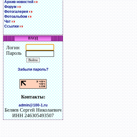
Архив новостей
Форум
Фотогалерея
Фотоальбом
Чат
Ссылки
ВХОД
Логин
Пароль
Забыли пароль?
Контакты:
admin@100-1.ru
Беляев Сергей Николаевич
ИНН 246305493507