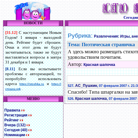
Сегодн
НОВОСТИ
[31.12]
С наступающим Новым
Рубрика:
Развлечения: Игры, ан
Годом! 1 января - выходной
день. Рейтинг будет сброшен.
Тема: Поэтическая страничка
Очки в этот день не будут
А здесь можно размещать стихот
засчитываться, также не будут
удовольствием почитаем.
выставляться вопросы в завтра
31 декабря и 1 января.
Автор:
Красная шапочка
[8.11]
Если вы испытываете
проблемы с авторизацией, то
попробуйте использовать
адреса
и
https://stoshka.ru
https://
AC_Пушкин
527.
, 07 февраля 2007 г. 21:3
.
стошка.рф
Спасибо! Типа шпаргалки на завтр
Красная шапочка
МЕНЮ
526.
, 07 февраля 2007 г
Правила
Регистрация
Рейтинг
Вчера (132)
Сегодня (40)
Номинации