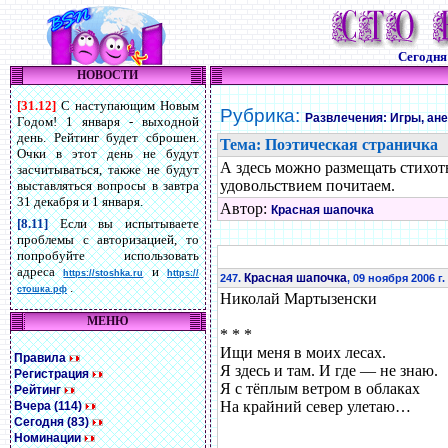
Сегодн
НОВОСТИ
[31.12]
С наступающим Новым
Рубрика:
Развлечения: Игры, ан
Годом! 1 января - выходной
день. Рейтинг будет сброшен.
Тема: Поэтическая страничка
Очки в этот день не будут
А здесь можно размещать стихот
засчитываться, также не будут
удовольствием почитаем.
выставляться вопросы в завтра
31 декабря и 1 января.
Автор:
Красная шапочка
[8.11]
Если вы испытываете
проблемы с авторизацией, то
попробуйте использовать
адреса
и
https://stoshka.ru
https://
Красная шапочка
247.
, 09 ноября 2006 г.
.
стошка.рф
Николай Мартызенски
МЕНЮ
* * *
Ищи меня в моих лесах.
Правила
Я здесь и там. И где — не знаю.
Регистрация
Я с тёплым ветром в облаках
Рейтинг
На крайний север улетаю…
Вчера (114)
Сегодня (83)
Номинации