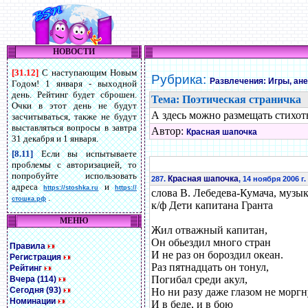
НОВОСТИ
[31.12]
С наступающим Новым
Рубрика:
Развлечения: Игры, ан
Годом! 1 января - выходной
день. Рейтинг будет сброшен.
Тема: Поэтическая страничка
Очки в этот день не будут
А здесь можно размещать стихот
засчитываться, также не будут
выставляться вопросы в завтра
Автор:
Красная шапочка
31 декабря и 1 января.
[8.11]
Если вы испытываете
проблемы с авторизацией, то
попробуйте использовать
Красная шапочка
287.
, 14 ноября 2006 г.
адреса
и
https://stoshka.ru
https://
слова В. Лебедева-Кумача, музы
.
стошка.рф
к/ф Дети капитана Гранта
МЕНЮ
Жил отважный капитан,
Он обьездил много стран
Правила
И не раз он бороздил океан.
Регистрация
Раз пятнадцать он тонул,
Рейтинг
Погибал среди акул,
Вчера (114)
Сегодня (93)
Но ни разу даже глазом не моргн
Номинации
И в беде, и в бою