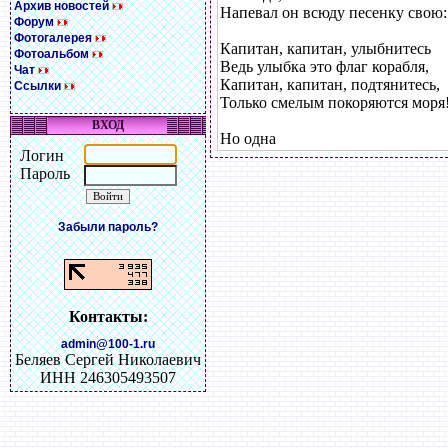
Архив новостей
Напевал он всюду песенку свою:
Форум
Фотогалерея
Капитан, капитан, улыбнитесь
Фотоальбом
Ведь улыбка это флаг корабля,
Чат
Капитан, капитан, подтянитесь,
Ссылки
Только смелым покоряются моря
ВХОД
Но одна
Логин
Пароль
Забыли пароль?
Контакты:
admin@100-1.ru
Беляев Сергей Николаевич
ИНН 246305493507