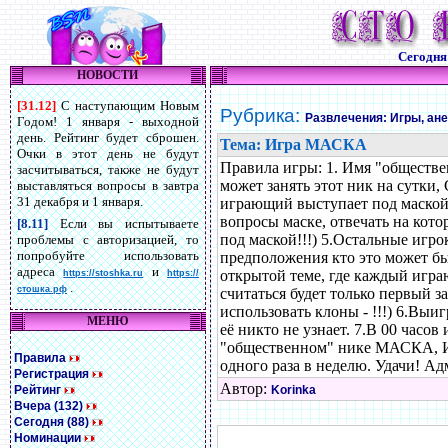
Сегодн
НОВОСТИ
[31.12]
С наступающим Новым
Рубрика:
Развлечения: Игры, ан
Годом! 1 января - выходной
день. Рейтинг будет сброшен.
Тема: Игра МАСКА
Очки в этот день не будут
Правила игры: 1. Имя "обществ
засчитываться, также не будут
может занять этот ник на сутки, 
выставляться вопросы в завтра
31 декабря и 1 января.
играющий выступает под маской,
вопросы маске, отвечать на кот
[8.11]
Если вы испытываете
под маской!!!) 5.Остальные игр
проблемы с авторизацией, то
попробуйте использовать
предположения кто это мож
адреса
и
открытой теме, где каждый игр
https://stoshka.ru
https://
.
стошка.рф
считаться будет только первый за
использовать клоны - !!!) 6.Выи
МЕНЮ
её никто не узнает. 7.В 00 часо
"общественном" нике МАСКА, И 
Правила
одного раза в неделю. Удачи! А
Регистрация
Автор:
Рейтинг
Korinka
Вчера (132)
Сегодня (88)
Номинации