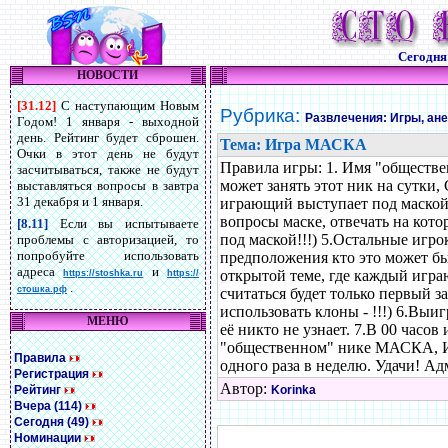
Сегодн
НОВОСТИ
[31.12]
С наступающим Новым
Рубрика:
Развлечения: Игры, ан
Годом! 1 января - выходной
день. Рейтинг будет сброшен.
Тема: Игра МАСКА
Очки в этот день не будут
Правила игры: 1. Имя "обществ
засчитываться, также не будут
может занять этот ник на сутки, 
выставляться вопросы в завтра
31 декабря и 1 января.
играющий выступает под маской,
вопросы маске, отвечать на кот
[8.11]
Если вы испытываете
под маской!!!) 5.Остальные игр
проблемы с авторизацией, то
попробуйте использовать
предположения кто это мож
адреса
и
открытой теме, где каждый игр
https://stoshka.ru
https://
.
стошка.рф
считаться будет только первый за
использовать клоны - !!!) 6.Выи
МЕНЮ
её никто не узнает. 7.В 00 часо
"общественном" нике МАСКА, И 
Правила
одного раза в неделю. Удачи! А
Регистрация
Автор:
Рейтинг
Korinka
Вчера (114)
Сегодня (49)
Номинации