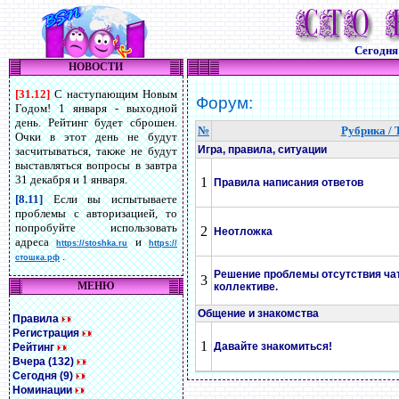
Сегодн
НОВОСТИ
[31.12]
С наступающим Новым
Форум:
Годом! 1 января - выходной
день. Рейтинг будет сброшен.
№
Рубрика / 
Очки в этот день не будут
Игра, правила, ситуации
засчитываться, также не будут
выставляться вопросы в завтра
31 декабря и 1 января.
1
Правила написания ответов
[8.11]
Если вы испытываете
проблемы с авторизацией, то
попробуйте использовать
2
Неотложка
адреса
и
https://stoshka.ru
https://
.
стошка.рф
Решение проблемы отсутствия чат
3
МЕНЮ
коллективе.
Общение и знакомства
Правила
Регистрация
1
Давайте знакомиться!
Рейтинг
Вчера (132)
Сегодня (9)
Номинации