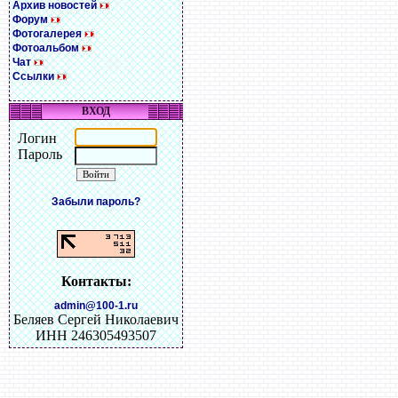
Архив новостей
Форум
Фотогалерея
Фотоальбом
Чат
Ссылки
ВХОД
Логин
Пароль
Забыли пароль?
Контакты:
admin@100-1.ru
Беляев Сергей Николаевич
ИНН 246305493507