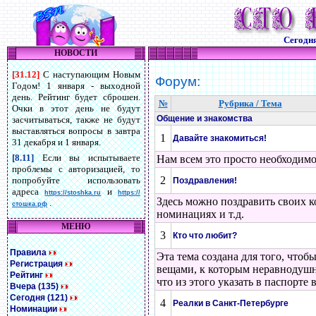
Сегодн
НОВОСТИ
[31.12]
С наступающим Новым
Форум:
Годом! 1 января - выходной
день. Рейтинг будет сброшен.
№
Рубрика / Тема
Очки в этот день не будут
Общение и знакомства
засчитываться, также не будут
выставляться вопросы в завтра
1
Давайте знакомиться!
31 декабря и 1 января.
[8.11]
Если вы испытываете
Нам всем это просто необходимо
проблемы с авторизацией, то
2
попробуйте использовать
Поздравления!
адреса
и
https://stoshka.ru
https://
Здесь можно поздравить своих к
.
стошка.рф
номинациях и т.д.
МЕНЮ
3
Кто что любит?
Правила
Эта тема создана для того, что
Регистрация
вещами, к которым неравнодушны
Рейтинг
что из этого указать в паспорте 
Вчера (135)
Сегодня (121)
4
Реалки в Санкт-Петербурге
Номинации