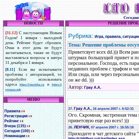
Сегодн
НОВОСТИ
РЕШЕНИЕ ПРОБ
[31.12]
С наступающим Новым
Рубрика:
Игра, правила, ситуаци
Годом! 1 января - выходной
день. Рейтинг будет сброшен.
Тема: Решение проблемы отсут
Очки в этот день не будут
Приветсвует всех dd.))) Всем р
засчитываться, также не будут
штурмах большущий привет и по
выставляться вопросы в завтра
31 декабря и 1 января.
персональное. Господа, есть пар
недавних проблем с трафом и ча
[8.11]
Если вы испытываете
Или сюда, или через персональн
проблемы с авторизацией, то
попробуйте использовать
он же dd. )))
адреса
и
https://stoshka.ru
https://
Автор:
Грау А.А.
.
стошка.рф
МЕНЮ
Грау А.А.
27.
, 16 апреля 2007 г. 6:52:31
Правила
Ого. Скромная, экстренная тема п
Регистрация
приветсвую еще раз всех! )))
Рейтинг
Вчера (135)
ЛЕНЧИК
26.
, 07 апреля 2007 г. 16:55:16
Сегодня (100)
Приходите в чат детского сайта 
Номинации
http://childfest.ru/chat/index.asp