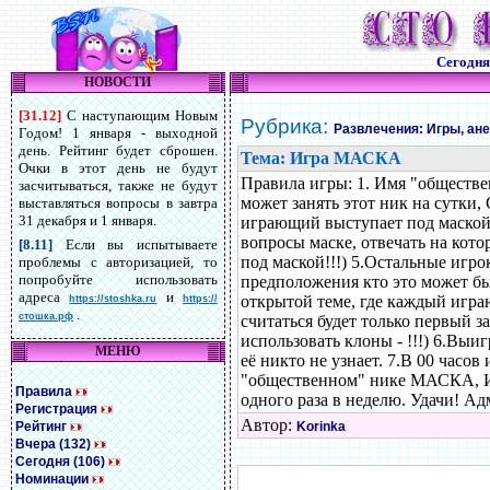
Сегодн
НОВОСТИ
[31.12]
С наступающим Новым
Рубрика:
Развлечения: Игры, ан
Годом! 1 января - выходной
день. Рейтинг будет сброшен.
Тема: Игра МАСКА
Очки в этот день не будут
Правила игры: 1. Имя "обществ
засчитываться, также не будут
может занять этот ник на сутки, 
выставляться вопросы в завтра
31 декабря и 1 января.
играющий выступает под маской,
вопросы маске, отвечать на кот
[8.11]
Если вы испытываете
под маской!!!) 5.Остальные игр
проблемы с авторизацией, то
попробуйте использовать
предположения кто это мож
адреса
и
открытой теме, где каждый игр
https://stoshka.ru
https://
.
стошка.рф
считаться будет только первый за
использовать клоны - !!!) 6.Выи
МЕНЮ
её никто не узнает. 7.В 00 часо
"общественном" нике МАСКА, И 
Правила
одного раза в неделю. Удачи! А
Регистрация
Автор:
Рейтинг
Korinka
Вчера (132)
Сегодня (106)
Номинации