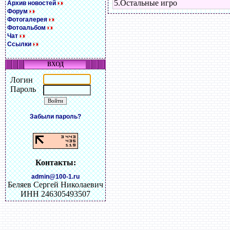
5.Остальные игро
Архив новостей
Форум
Фотогалерея
Фотоальбом
Чат
Ссылки
ВХОД
Логин
Пароль
Забыли пароль?
Контакты:
admin@100-1.ru
Беляев Сергей Николаевич
ИНН 246305493507