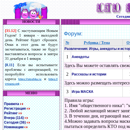
Сегодн
НОВОСТИ
[31.12]
С наступающим Новым
Форум:
Годом! 1 января - выходной
день. Рейтинг будет сброшен.
№
Рубрика / Тема
О
Очки в этот день не будут
Развлечения: Игры, анекдоты и исто
засчитываться, также не будут
выставляться вопросы в завтра
1
Анекдоты
31 декабря и 1 января.
[8.11]
Если вы испытываете
Здесь Вы можете оставлять свеж
проблемы с авторизацией, то
2
попробуйте использовать
Рассказы и истории
адреса
и
https://stoshka.ru
https://
Здесь можно размещать интересн
.
стошка.рф
3
Игра МАСКА
МЕНЮ
Правила игры:
Правила
1. Имя "общественного ника": 
Регистрация
2. Любой желающий может занять
Рейтинг
3. В течении дня, играющий выс
Вчера (114)
4.Можно задавать вопросы маске
Сегодня (36)
пытаться определить КТО под ма
Номинации