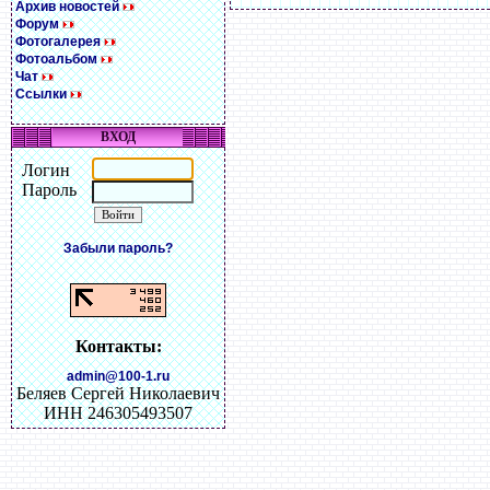
Архив новостей
Форум
Фотогалерея
Фотоальбом
Чат
Ссылки
ВХОД
Логин
Пароль
Забыли пароль?
Контакты:
admin@100-1.ru
Беляев Сергей Николаевич
ИНН 246305493507