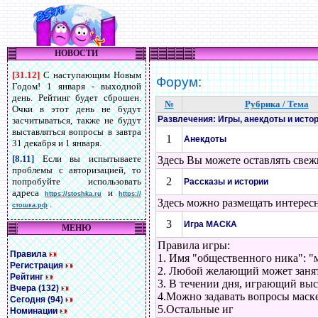
НОВОСТИ
[31.12]
С наступающим Новым
Форум:
Годом! 1 января - выходной
день. Рейтинг будет сброшен.
№
Рубрика / Тема
Очки в этот день не будут
Развлечения: Игры, анекдоты и исто
засчитываться, также не будут
выставляться вопросы в завтра
1
Анекдоты
31 декабря и 1 января.
[8.11]
Если вы испытываете
Здесь Вы можете оставлять свеж
проблемы с авторизацией, то
2
попробуйте использовать
Рассказы и истории
адреса
и
https://stoshka.ru
https://
Здесь можно размещать интересн
.
стошка.рф
3
Игра МАСКА
МЕНЮ
Правила игры:
Правила
1. Имя "общественного ника": 
Регистрация
2. Любой желающий может занять
Рейтинг
3. В течении дня, играющий выс
Вчера (132)
4.Можно задавать вопросы маске
Сегодня (94)
5.Остальные иг
Номинации