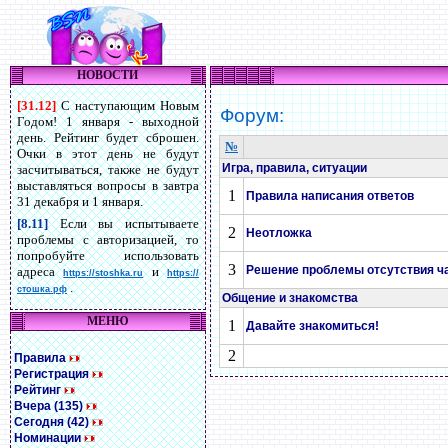
НОВОСТИ
[31.12]
С наступающим Новым
Форум:
Годом! 1 января - выходной
день. Рейтинг будет сброшен.
№
Очки в этот день не будут
Игра, правила, ситуации
засчитываться, также не будут
выставляться вопросы в завтра
1
Правила написания ответов
31 декабря и 1 января.
[8.11]
Если вы испытываете
2
Неотложка
проблемы с авторизацией, то
попробуйте использовать
3
Решение проблемы отсутствия ча
адреса
и
https://stoshka.ru
https://
.
стошка.рф
Общение и знакомства
МЕНЮ
1
Давайте знакомиться!
2
Правила
Регистрация
Рейтинг
Вчера (135)
Сегодня (42)
Номинации