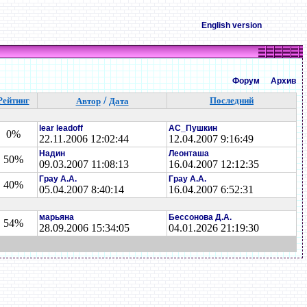
English version
Форум
Архив
/
Рейтинг
Последний
Автор
Дата
lear leadoff
AC_Пyшкин
0%
22.11.2006 12:02:44
12.04.2007 9:16:49
Надин
Леонташа
50%
09.03.2007 11:08:13
16.04.2007 12:12:35
Грау А.А.
Грау А.А.
40%
05.04.2007 8:40:14
16.04.2007 6:52:31
марьяна
Бессонова Д.А.
54%
28.09.2006 15:34:05
04.01.2026 21:19:30