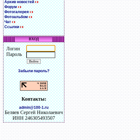
Архив новостей
Форум
Фотогалерея
Фотоальбом
Чат
Ссылки
ВХОД
Логин
Пароль
Забыли пароль?
Контакты:
admin@100-1.ru
Беляев Сергей Николаевич
ИНН 246305493507