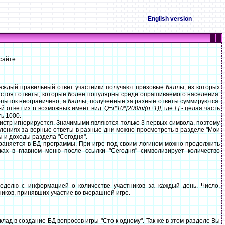
English version
сайте.
аждый правильный ответ участники получают призовые баллы, из которых
 стоят ответы, которые более популярны среди опрашиваемого населения.
опыток неограничено, а баллы, полученные за разные ответы суммируются.
-й ответ из n возможных имеет вид:
Q=i*10*[200/n/(n+1)]
, где
[ ]
- целая часть
ь 1000.
гистр игнорируется. Значимыми являются только 3 первых символа, поэтому
лениях за верные ответы в разные дни можно просмотреть в разделе "Мои
ы и доходы раздела "Сегодня".
храняется в БД программы. При игре под своим логином можно продолжить
ках в главном меню после ссылки "Сегодня" символизирует количество
делю с информацией о количестве участников за каждый день. Число,
иков, принявших участие во вчерашней игре.
лад в создание БД вопросов игры "Сто к одному". Так же в этом разделе Вы