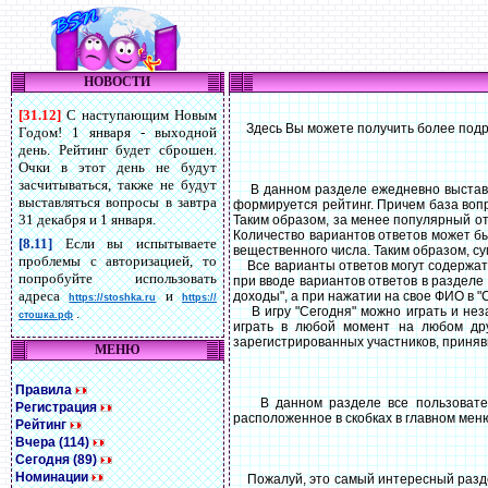
НОВОСТИ
[31.12]
С наступающим Новым
Здесь Вы можете получить более подр
Годом! 1 января - выходной
день. Рейтинг будет сброшен.
Очки в этот день не будут
засчитываться, также не будут
В данном разделе ежедневно выставля
выставляться вопросы в завтра
формируется рейтинг. Причем база воп
31 декабря и 1 января.
Таким образом, за менее популярный от
Количество вариантов ответов может бы
[8.11]
Если вы испытываете
вещественного числа. Таким образом, су
проблемы с авторизацией, то
Все варианты ответов могут содержать 
попробуйте использовать
при вводе вариантов ответов в раздел
адреса
и
доходы", а при нажатии на свое ФИО в "
https://stoshka.ru
https://
В игру "Сегодня" можно играть и неза
.
стошка.рф
играть в любой момент на любом друг
зарегистрированных участников, принявш
МЕНЮ
Правила
В данном разделе все пользователи 
Регистрация
расположенное в скобках в главном мен
Рейтинг
Вчера (114)
Сегодня (89)
Номинации
Пожалуй, это самый интересный раздел, 