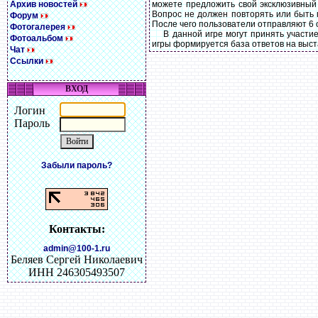
Архив новостей
можете предложить свой эксклюзивный 
Вопрос не должен повторять или быть 
Форум
После чего пользователи отправляют 6 с
Фотогалерея
В данной игре могут принять участие 
Фотоальбом
игры формируется база ответов на выс
Чат
Ссылки
ВХОД
Логин
Пароль
Забыли пароль?
Контакты:
admin@100-1.ru
Беляев Сергей Николаевич
ИНН 246305493507