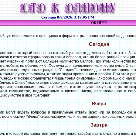
Сегодня
8/9/2026, 3:19:05 PM
ОБ ИГРЕ
обную информацию о принципах и формах игры, представленной на данном 
Сегодня
ется некоторый вопрос, на который участники должны найти ответы. За к
росов и ответов сформирована таким образом, что на более ранней позиции
вет участники получают большее количество баллов. При этом количество п
ть любым, но обычно их 6. Формула для вычисления количества очков Q за i
мма очков, полученных в разделе "Сегодня" в течении дня не может превышат
только русские символы, а так же знаки препинания и пробел. При этом ре
е "Сегодня" можно ограничиться лишь тремя символами. Информацию о начис
Сейчас в Online" можно видеть свои доходы за разные дни, в которые включен
регистрированным пользователям, но в этом случае результат игры не со
ом компьютере, подключенным к Internet. Число, расположенное в скоб
их участие в игре "Сегодня".
Вчера
могут видеть вопросы и правильные ответы всех игр за последнюю не
ю после ссылки "Вчера" символизирует количество зарегистрированных участн
Завтра
в котором пользователи могут не только зарабатывать очки, но и внести вк