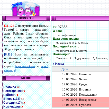
НОВОСТИ
[31.12]
С наступающим Новым
97853
ID:
Годом! 1 января - выходной
О себе:
день. Рейтинг будет сброшен.
Нет информации
Очки в этот день не будут
Дата регистрации:
засчитываться, также не будут
02 января 2018 г. 22:05:25
выставляться вопросы в завтра
Последний визит:
31 декабря и 1 января.
08 августа 2026 г. 0:39:06
Номинации:
[8.11]
Если вы испытываете
проблемы с авторизацией, то
Полиглот - 11, Лидер месяца - 5, Завтровед -
попробуйте использовать
« Назад
адреса
и
https://stoshka.ru
https://
Дата
.
стошка.рф
19.06.2026
Пятница
МЕНЮ
18.06.2026
Четверг
17.06.2026
Среда
Правила
16.06.2026
Вторник
Регистрация
15.06.2026
Понедельник
Рейтинг
Вчера (132)
14.06.2026
Воскресенье
Сегодня (17)
13.06.2026
Суббота
Номинации