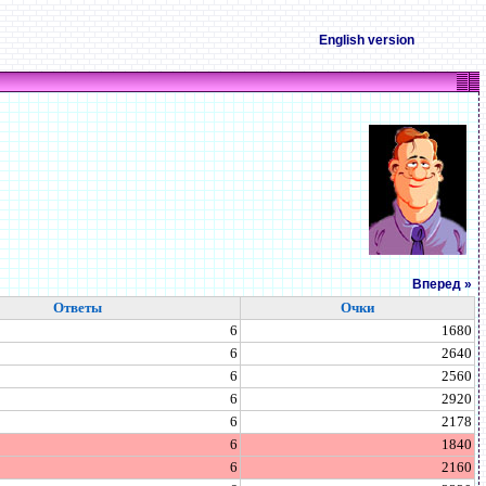
English version
Вперед »
Ответы
Очки
6
1680
6
2640
6
2560
6
2920
6
2178
6
1840
6
2160