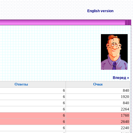
English version
Вперед »
Ответы
Очки
6
840
6
1920
6
840
6
2264
6
1760
6
2640
6
2240