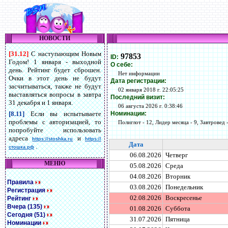
НОВОСТИ
[31.12]
С наступающим Новым
97853
ID:
Годом! 1 января - выходной
О себе:
день. Рейтинг будет сброшен.
Нет информации
Очки в этот день не будут
Дата регистрации:
засчитываться, также не будут
02 января 2018 г. 22:05:25
выставляться вопросы в завтра
Последний визит:
31 декабря и 1 января.
06 августа 2026 г. 0:38:46
Номинации:
[8.11]
Если вы испытываете
проблемы с авторизацией, то
Полиглот - 12, Лидер месяца - 9, Завтровед -
попробуйте использовать
адреса
и
https://stoshka.ru
https://
Дата
.
стошка.рф
06.08.2026
Четверг
МЕНЮ
05.08.2026
Среда
04.08.2026
Вторник
Правила
03.08.2026
Понедельник
Регистрация
02.08.2026
Воскресенье
Рейтинг
Вчера (135)
01.08.2026
Суббота
Сегодня (51)
31.07.2026
Пятница
Номинации