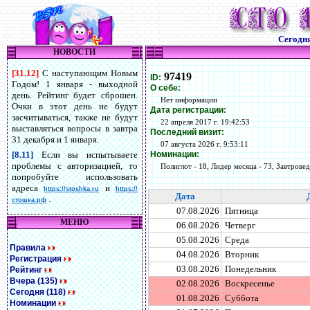
Сегодн
НОВОСТИ
[31.12]
С наступающим Новым
97419
ID:
Годом! 1 января - выходной
О себе:
день. Рейтинг будет сброшен.
Нет информации
Очки в этот день не будут
Дата регистрации:
засчитываться, также не будут
22 апреля 2017 г. 19:42:53
выставляться вопросы в завтра
Последний визит:
31 декабря и 1 января.
07 августа 2026 г. 9:53:11
Номинации:
[8.11]
Если вы испытываете
проблемы с авторизацией, то
Полиглот - 18, Лидер месяца - 73, Завтровед 
попробуйте использовать
адреса
и
https://stoshka.ru
https://
Дата
.
стошка.рф
07.08.2026
Пятница
МЕНЮ
06.08.2026
Четверг
05.08.2026
Среда
Правила
04.08.2026
Вторник
Регистрация
03.08.2026
Понедельник
Рейтинг
Вчера (135)
02.08.2026
Воскресенье
Сегодня (118)
01.08.2026
Суббота
Номинации