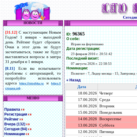
Сегодн
НОВОСТИ
[31.12]
С наступающим Новым
96365
ID:
Годом! 1 января - выходной
О себе:
день. Рейтинг будет сброшен.
Играю на фортепиано
Очки в этот день не будут
Дата регистрации:
засчитываться, также не будут
23 февраля 2016 г. 20:51:42
выставляться вопросы в завтра
Последний визит:
31 декабря и 1 января.
07 августа 2026 г. 22:58:53
Номинации:
[8.11]
Если вы испытываете
проблемы с авторизацией, то
Полиглот - 7, Лидер месяца - 15, Завтровед -
попробуйте использовать
« Назад
адреса
и
https://stoshka.ru
https://
Дата
.
стошка.рф
18.06.2026
Четверг
МЕНЮ
17.06.2026
Среда
16.06.2026
Вторник
Правила
15.06.2026
Понедельник
Регистрация
14.06.2026
Воскресенье
Рейтинг
Вчера (132)
13.06.2026
Суббота
Сегодня (94)
12.06.2026
Пятница
Номинации