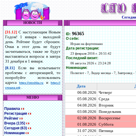
Сегодн
НОВОСТИ
[31.12]
С наступающим Новым
96365
ID:
Годом! 1 января - выходной
О себе:
день. Рейтинг будет сброшен.
Играю на фортепиано
Очки в этот день не будут
Дата регистрации:
засчитываться, также не будут
23 февраля 2016 г. 20:51:42
выставляться вопросы в завтра
Последний визит:
31 декабря и 1 января.
06 августа 2026 г. 23:24:28
Номинации:
[8.11]
Если вы испытываете
проблемы с авторизацией, то
Полиглот - 7, Лидер месяца - 7, Завтровед - 
попробуйте использовать
адреса
и
https://stoshka.ru
https://
Дата
.
стошка.рф
06.08.2026
Четверг
МЕНЮ
05.08.2026
Среда
04.08.2026
Вторник
Правила
03.08.2026
Понедельник
Регистрация
02.08.2026
Воскресенье
Рейтинг
Вчера (135)
01.08.2026
Суббота
Сегодня (63)
31.07.2026
Пятница
Номинации