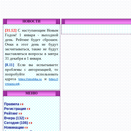
НОВОСТИ
[31.12]
С наступающим Новым
Годом! 1 января - выходной
день. Рейтинг будет сброшен.
Очки в этот день не будут
засчитываться, также не будут
выставляться вопросы в завтра
31 декабря и 1 января.
[8.11]
Если вы испытываете
проблемы с авторизацией, то
попробуйте использовать
адреса
и
https://stoshka.ru
https://
.
стошка.рф
МЕНЮ
Правила
Регистрация
Рейтинг
Вчера (132)
Сегодня (106)
Номинации