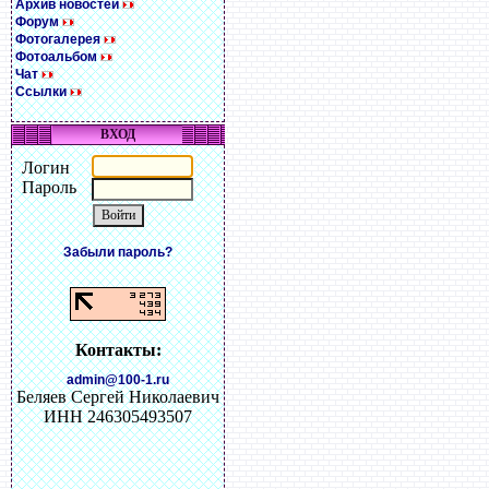
Архив новостей
Форум
Фотогалерея
Фотоальбом
Чат
Ссылки
ВХОД
Логин
Пароль
Забыли пароль?
Контакты:
admin@100-1.ru
Беляев Сергей Николаевич
ИНН 246305493507