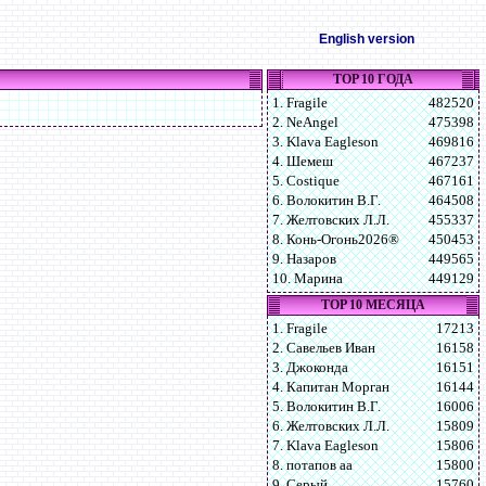
English version
TOP 10 ГОДА
1. Fragile
482520
2. NeAngel
475398
3. Klava Eagleson
469816
4. Шемеш
467237
5. Costique
467161
6. Волокитин В.Г.
464508
7. Желтовских Л.Л.
455337
8. Конь-Огонь2026®
450453
9. Назаров
449565
10. Марина
449129
TOP 10 МЕСЯЦА
1. Fragile
17213
2. Савельев Иван
16158
3. Джоконда
16151
4. Капитан Морган
16144
5. Волокитин В.Г.
16006
6. Желтовских Л.Л.
15809
7. Klava Eagleson
15806
8. потапов аа
15800
9. Серый
15760