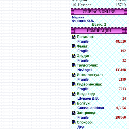
10. Назаров
15719
СЕЙЧАС В ONLINE
Марина
Фисенко Ю.В.
Всего: 2
НОМИНАЦИИ
Полиглот:
Fragile
482520
Фанат:
Fragile
192
Эрудит:
Fragile
32
Трудоголик:
NeAngel
133168
Интеллектуал:
Fragile
2199
Лидер месяца:
Fragile
17213
Вездеход:
Шуваев Д.В.
24
Болтун:
Савельев Иван
0,3 Кб
Завтровед:
Fragile
298560
Спонсор:
Дед