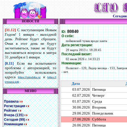
Сегодн
НОВОСТИ
[31.12]
С наступающим Новым
80840
ID:
Годом! 1 января - выходной
О себе:
день. Рейтинг будет сброшен.
пойковский чувак вроде ханта
Очки в этот день не будут
Дата регистрации:
засчитываться, также не будут
29 марта 2013 г. 18:28:45
выставляться вопросы в завтра
Последний визит:
31 декабря и 1 января.
02 июля 2026 г. 14:33:21
Номинации:
[8.11]
Если вы испытываете
проблемы с авторизацией, то
Полиглот - 120, Лидер месяца - 153, Завтров
- нет.
попробуйте использовать
адреса
и
https://stoshka.ru
https://
.
стошка.рф
Дата
03.07.2026
Пятница
МЕНЮ
02.07.2026
Четверг
01.07.2026
Среда
Правила
Регистрация
30.06.2026
Вторник
Рейтинг
29.06.2026
Понедельник
Вчера (135)
27.06.2026
Суббота
Сегодня (99)
Номинации
26.06.2026
Пятница