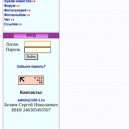
Архив новостей
Форум
Фотогалерея
Фотоальбом
Чат
Ссылки
ВХОД
Логин
Пароль
Забыли пароль?
Контакты:
admin@100-1.ru
Беляев Сергей Николаевич
ИНН 246305493507