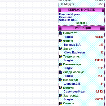
10. Маруся
13555
СЕЙЧАС В ONLINE
Капитан Морган
Семенова
Фисенко Ю.В.
Всего: 3
НОМИНАЦИИ
Полиглот:
Fragile
480840
Фанат:
Трутнев В.А.
193
Эрудит:
Klava Eagleson
32
Трудоголик:
Fragile
131200
Интеллектуал:
Fragile
2199
Лидер месяца:
Fragile
15533
Вездеход:
Шуваев Д.В.
24
Болтун:
Савельев Иван
0,3 Кб
Завтровед:
Fragile
297720
Спонсор: