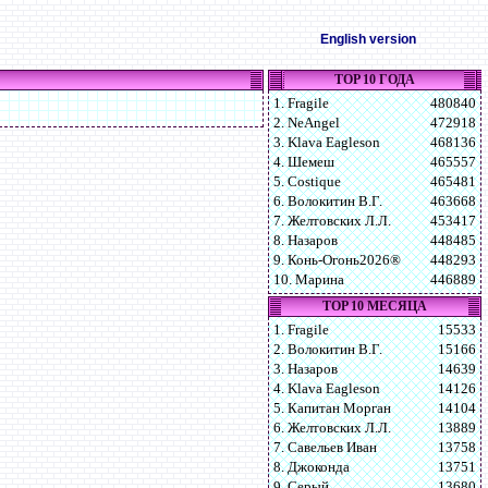
English version
TOP 10 ГОДА
1. Fragile
480840
2. NeAngel
472918
3. Klava Eagleson
468136
4. Шемеш
465557
5. Costique
465481
6. Волокитин В.Г.
463668
7. Желтовских Л.Л.
453417
8. Назаров
448485
9. Конь-Огонь2026®
448293
10. Марина
446889
TOP 10 МЕСЯЦА
1. Fragile
15533
2. Волокитин В.Г.
15166
3. Назаров
14639
4. Klava Eagleson
14126
5. Капитан Морган
14104
6. Желтовских Л.Л.
13889
7. Савельев Иван
13758
8. Джоконда
13751
9. Серый
13680