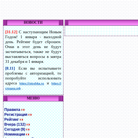
НОВОСТИ
[31.12]
С наступающим Новым
Годом! 1 января - выходной
день. Рейтинг будет сброшен.
Очки в этот день не будут
засчитываться, также не будут
выставляться вопросы в завтра
31 декабря и 1 января.
[8.11]
Если вы испытываете
проблемы с авторизацией, то
попробуйте использовать
адреса
и
https://stoshka.ru
https://
.
стошка.рф
МЕНЮ
Правила
Регистрация
Рейтинг
Вчера (132)
Сегодня (9)
Номинации