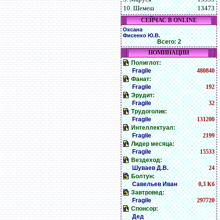
10. Шемеш
13473
СЕЙЧАС В ONLINE
Оксана
Фисенко Ю.В.
Всего: 2
НОМИНАЦИИ
Полиглот:
Fragile
480840
Фанат:
Fragile
192
Эрудит:
Fragile
32
Трудоголик:
Fragile
131200
Интеллектуал:
Fragile
2199
Лидер месяца:
Fragile
15533
Вездеход:
Шуваев Д.В.
24
Болтун:
Савельев Иван
0,3 Кб
Завтровед:
Fragile
297720
Спонсор:
Дед