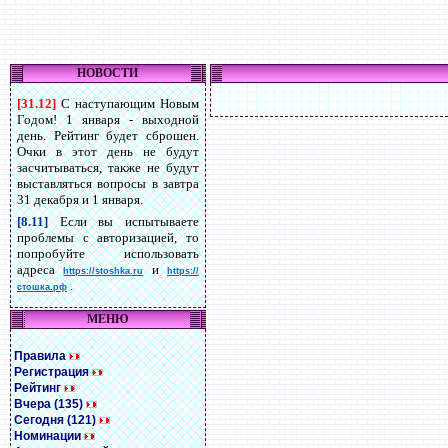
НОВОСТИ
[31.12]
С наступающим Новым
Годом! 1 января - выходной
день. Рейтинг будет сброшен.
Очки в этот день не будут
засчитываться, также не будут
выставляться вопросы в завтра
31 декабря и 1 января.
[8.11]
Если вы испытываете
проблемы с авторизацией, то
попробуйте использовать
адреса
и
https://stoshka.ru
https://
.
стошка.рф
МЕНЮ
Правила
Регистрация
Рейтинг
Вчера (135)
Сегодня (121)
Номинации