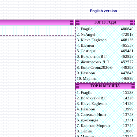
English version
TOP 10 ГОДА
1. Fragile
480840
2. NeAngel
472918
3. Klava Eagleson
468136
4. Шемеш
465557
5. Costique
465481
6. Волокитин В.Г.
462828
7. Желтовских Л.Л.
452577
8. Конь-Огонь2026®
448293
9. Назаров
447845
10. Марина
446889
TOP 10 МЕСЯЦА
1. Fragile
15533
2. Волокитин В.Г.
14326
3. Klava Eagleson
14126
4. Назаров
13999
5. Савельев Иван
13758
6. Джоконда
13751
7. Капитан Морган
13744
8. Серый
13680
9. Маруся
13555