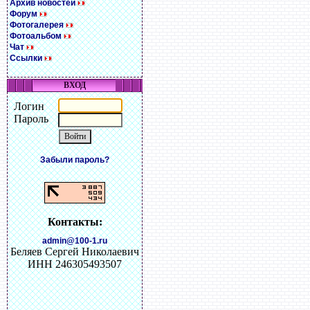
Архив новостей
Форум
Фотогалерея
Фотоальбом
Чат
Ссылки
ВХОД
Логин
Пароль
Забыли пароль?
Контакты:
admin@100-1.ru
Беляев Сергей Николаевич
ИНН 246305493507