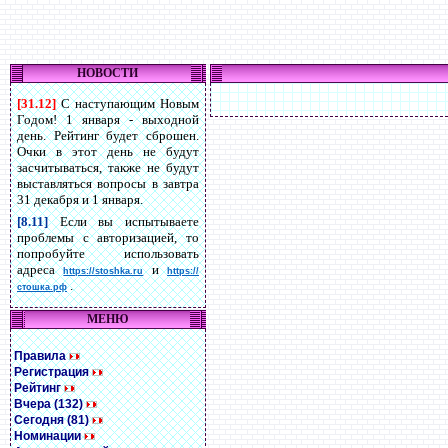
НОВОСТИ
[31.12]
С наступающим Новым
Годом! 1 января - выходной
день. Рейтинг будет сброшен.
Очки в этот день не будут
засчитываться, также не будут
выставляться вопросы в завтра
31 декабря и 1 января.
[8.11]
Если вы испытываете
проблемы с авторизацией, то
попробуйте использовать
адреса
и
https://stoshka.ru
https://
.
стошка.рф
МЕНЮ
Правила
Регистрация
Рейтинг
Вчера (132)
Сегодня (81)
Номинации