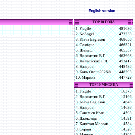
English version
TOP 10 ГОДА
1. Fragile
481680
2. NeAngel
473238
3. Klava Eagleson
468656
4. Costique
466321
5. Шемеш
465557
6. Волокитин В.Г.
463668
7. Желтовских Л.Л.
453417
8. Назаров
448485
9. Конь-Огонь2026®
448293
10. Марина
447729
TOP 10 МЕСЯЦА
1. Fragile
16373
2. Волокитин В.Г.
15166
3. Klava Eagleson
14646
4. Назаров
14639
5. Савельев Иван
14598
6. Джоконда
14591
7. Капитан Морган
14584
8. Серый
14520
9. Маруся
14395