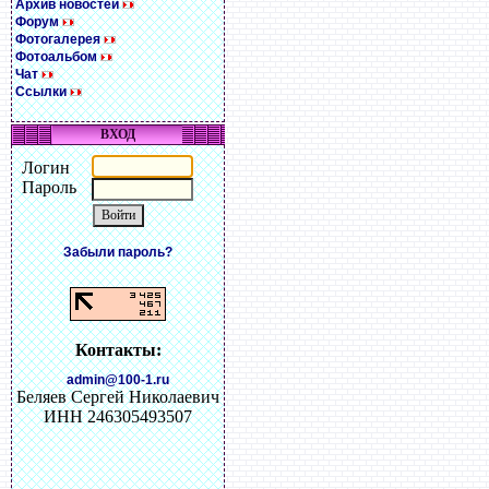
Архив новостей
Форум
Фотогалерея
Фотоальбом
Чат
Ссылки
ВХОД
Логин
Пароль
Забыли пароль?
Контакты:
admin@100-1.ru
Беляев Сергей Николаевич
ИНН 246305493507