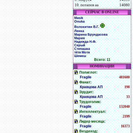
10. потапов аа
14080
СЕЙЧАС В ONLINE
Masik
Onuka
Волокитин В.Г.
Ленка
Марина Брундасова
Мария
Надежда Н.Ф.
Серый
Степашка
тётя Мотя
Шемеш
Всего: 11
НОМИНАЦИИ
Полиглот:
Fragile
481680
Фанат:
Кравцова АП
198
Эрудит:
Кравцова АП
33
Трудоголик:
Fragile
132040
Интеллектуал:
Fragile
2199
Лидер месяца:
Fragile
16373
Вездеход: