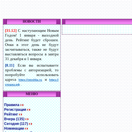
НОВОСТИ
[31.12]
С наступающим Новым
Годом! 1 января - выходной
день. Рейтинг будет сброшен.
Очки в этот день не будут
засчитываться, также не будут
выставляться вопросы в завтра
31 декабря и 1 января.
[8.11]
Если вы испытываете
проблемы с авторизацией, то
попробуйте использовать
адреса
и
https://stoshka.ru
https://
.
стошка.рф
МЕНЮ
Правила
Регистрация
Рейтинг
Вчера (135)
Сегодня (117)
Номинации