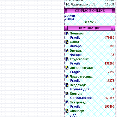
10. Желтовских Л.Л.
11369
СЕЙЧАС В ONLINE
ЛАКов
Ленка
Всего: 2
НОМИНАЦИИ
Полиглот:
Fragile
478680
Фанат:
Фигаро
198
Эрудит:
Фигаро
33
Трудоголик:
Fragile
131200
Интеллектуал:
Fragile
2197
Лидер месяца:
Fragile
13373
Вездеход:
Шуваев Д.В.
24
Болтун:
Савельев Иван
0,3 Кб
Завтровед:
Fragile
296400
Спонсор:
Дед