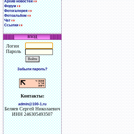
Архив новостей
Форум
Фотогалерея
Фотоальбом
Чат
Ссылки
ВХОД
Логин
Пароль
Забыли пароль?
Контакты:
admin@100-1.ru
Беляев Сергей Николаевич
ИНН 246305493507