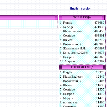
English version
TOP 10 ГОДА
1. Fragile
478680
2. NeAngel
471038
3. Klava Eagleson
466456
4. Costique
463801
5. Шемеш
463717
6. Волокитин В.Г.
460908
7. Желтовских Л.Л.
450897
8. Конь-Огонь2026®
445973
9. Назаров
445365
10. Марина
444369
TOP 10 МЕСЯЦА
1. Fragile
13373
2. Klava Eagleson
12446
3. Волокитин В.Г.
12406
4. Шемеш
11633
5. Costique
11555
6. Назаров
11519
7. Маруся
11475
8. потапов аа
11400
9. Степашка
11392