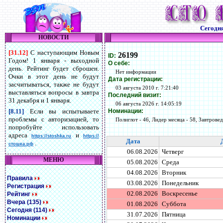
Сегодн
НОВОСТИ
[31.12]
С наступающим Новым
26199
ID:
Годом! 1 января - выходной
О себе:
день. Рейтинг будет сброшен.
Нет информации
Очки в этот день не будут
Дата регистрации:
засчитываться, также не будут
03 августа 2010 г. 7:21:40
выставляться вопросы в завтра
Последний визит:
31 декабря и 1 января.
06 августа 2026 г. 14:05:19
Номинации:
[8.11]
Если вы испытываете
проблемы с авторизацией, то
Полиглот - 46, Лидер месяца - 58, Завтровед 
попробуйте использовать
адреса
и
https://stoshka.ru
https://
Дата
.
стошка.рф
06.08.2026
Четверг
МЕНЮ
05.08.2026
Среда
04.08.2026
Вторник
Правила
03.08.2026
Понедельник
Регистрация
02.08.2026
Воскресенье
Рейтинг
Вчера (135)
01.08.2026
Суббота
Сегодня (114)
31.07.2026
Пятница
Номинации