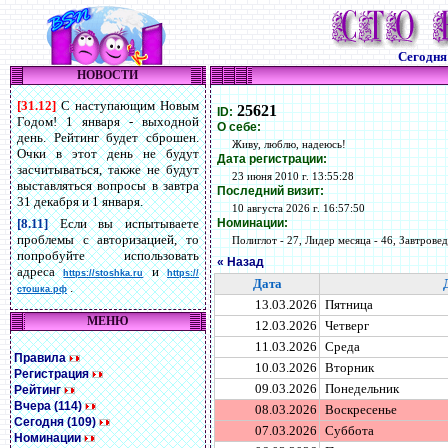
Сегодн
НОВОСТИ
[31.12]
С наступающим Новым
25621
ID:
Годом! 1 января - выходной
О себе:
день. Рейтинг будет сброшен.
Живу, люблю, надеюсь!
Очки в этот день не будут
Дата регистрации:
засчитываться, также не будут
23 июня 2010 г. 13:55:28
выставляться вопросы в завтра
Последний визит:
31 декабря и 1 января.
10 августа 2026 г. 16:57:50
Номинации:
[8.11]
Если вы испытываете
проблемы с авторизацией, то
Полиглот - 27, Лидер месяца - 46, Завтровед 
попробуйте использовать
« Назад
адреса
и
https://stoshka.ru
https://
Дата
.
стошка.рф
13.03.2026
Пятница
МЕНЮ
12.03.2026
Четверг
11.03.2026
Среда
Правила
10.03.2026
Вторник
Регистрация
09.03.2026
Понедельник
Рейтинг
Вчера (114)
08.03.2026
Воскресенье
Сегодня (109)
07.03.2026
Суббота
Номинации