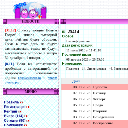
НОВОСТИ
[31.12]
С наступающим Новым
25414
ID:
Годом! 1 января - выходной
О себе:
день. Рейтинг будет сброшен.
Нет информации
Очки в этот день не будут
Дата регистрации:
засчитываться, также не будут
11 июня 2010 г. 11:41:18
выставляться вопросы в завтра
Последний визит:
31 декабря и 1 января.
08 августа 2026 г. 20:55:06
Номинации:
[8.11]
Если вы испытываете
проблемы с авторизацией, то
Полиглот - 14, Лидер месяца - 46, Завтровед 
попробуйте использовать
адреса
и
https://stoshka.ru
https://
Дата
.
стошка.рф
08.08.2026
Суббота
МЕНЮ
07.08.2026
Пятница
06.08.2026
Четверг
Правила
05.08.2026
Среда
Регистрация
04.08.2026
Вторник
Рейтинг
Вчера (114)
03.08.2026
Понедельник
Сегодня (90)
02.08.2026
Воскресенье
Номинации