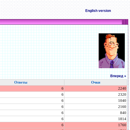
English version
Вперед »
Ответы
Очки
6
2240
6
2320
6
1040
6
2160
6
840
6
1814
6
1760