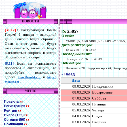
НОВОСТИ
[31.12]
С наступающим Новым
25057
ID:
Годом! 1 января - выходной
О себе:
день. Рейтинг будет сброшен.
УМНИЦА, КРАСАВИЦА, СПОРТСМЕНКА,
Очки в этот день не будут
Дата регистрации:
засчитываться, также не будут
18 мая 2010 г. 8:23:43
выставляться вопросы в завтра
Последний визит:
31 декабря и 1 января.
06 августа 2026 г. 5:40:39
Номинации:
[8.11]
Если вы испытываете
проблемы с авторизацией, то
Полиглот - 20, Лидер месяца - 44, Завтровед 
попробуйте использовать
« Назад
адреса
и
https://stoshka.ru
https://
Дата
.
стошка.рф
09.03.2026
Понедельник
МЕНЮ
08.03.2026
Воскресенье
07.03.2026
Суббота
Правила
06.03.2026
Пятница
Регистрация
05.03.2026
Четверг
Рейтинг
Вчера (135)
04.03.2026
Среда
Сегодня (50)
03.03.2026
Вторник
Номинации