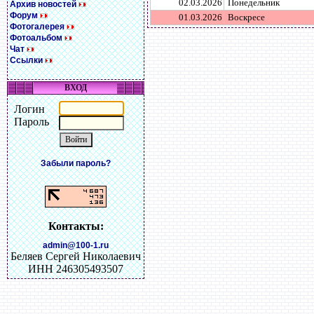
02.03.2026
Понедельник
Архив новостей
Форум
01.03.2026
Воскресе
Фотогалерея
Фотоальбом
Чат
Ссылки
ВХОД
Логин
Пароль
Забыли пароль?
Контакты:
admin@100-1.ru
Беляев Сергей Николаевич
ИНН 246305493507