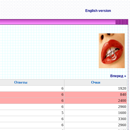
English version
Вперед »
Ответы
Очки
6
1920
6
840
6
2400
6
2960
5
1600
6
3360
6
2960