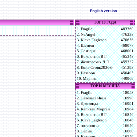
English version
TOP 10 ГОДА
1. Fragile
483360
2. NeAngel
476238
3. Klava Eagleson
470656
4. Шемеш
468077
5. Costique
468001
6. Волокитин В.Г.
465348
7. Желтовских Л.Л.
455337
8. Конь-Огонь2026®
451293
9. Назаров
450405
10. Марина
449969
TOP 10 МЕСЯЦА
1. Fragile
18053
2. Савельев Иван
16998
3. Джоконда
16991
4. Капитан Морган
16984
5. Волокитин В.Г.
16846
6. Klava Eagleson
16646
7. потапов аа
16640
8. Серый
16600
9. Назаров
16559