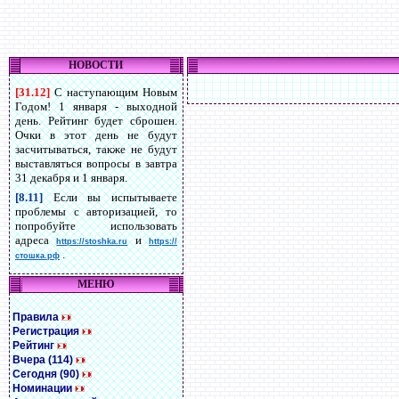
НОВОСТИ
[31.12]
С наступающим Новым
Годом! 1 января - выходной
день. Рейтинг будет сброшен.
Очки в этот день не будут
засчитываться, также не будут
выставляться вопросы в завтра
31 декабря и 1 января.
[8.11]
Если вы испытываете
проблемы с авторизацией, то
попробуйте использовать
адреса
и
https://stoshka.ru
https://
.
стошка.рф
МЕНЮ
Правила
Регистрация
Рейтинг
Вчера (114)
Сегодня (90)
Номинации