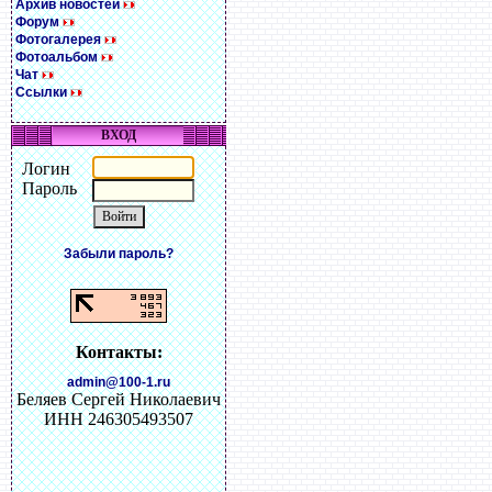
Архив новостей
Форум
Фотогалерея
Фотоальбом
Чат
Ссылки
ВХОД
Логин
Пароль
Забыли пароль?
Контакты:
admin@100-1.ru
Беляев Сергей Николаевич
ИНН 246305493507