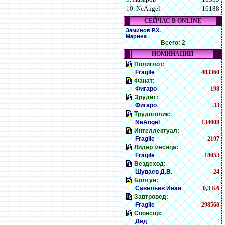
10. NeAngel
16188
СЕЙЧАС В ONLINE
Заминов Р.Х.
Марина
Всего: 2
НОМИНАЦИИ
Полиглот:
Fragile
483360
Фанат:
Фигаро
198
Эрудит:
Фигаро
33
Трудоголик:
NeAngel
134008
Интеллектуал:
Fragile
2197
Лидер месяца:
Fragile
18053
Вездеход:
Шуваев Д.В.
24
Болтун:
Савельев Иван
0,3 Кб
Завтровед:
Fragile
298560
Спонсор:
Дед