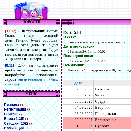
НОВОСТИ
[31.12]
С наступающим Новым
21534
ID:
Годом! 1 января - выходной
О себе:
день. Рейтинг будет сброшен.
Опасаюсь впасть в игровую зависимость..., 
Очки в этот день не будут
Дата регистрации:
засчитываться, также не будут
24 января 2010 г. 11:00:02
выставляться вопросы в завтра
Последний визит:
31 декабря и 1 января.
07 августа 2026 г. 7:49:37
Номинации:
[8.11]
Если вы испытываете
проблемы с авторизацией, то
Полиглот - 15, Лидер месяца - 16, Завтровед 
попробуйте использовать
адреса
и
https://stoshka.ru
https://
Дата
.
стошка.рф
07.08.2026
Пятница
МЕНЮ
06.08.2026
Четверг
05.08.2026
Среда
Правила
04.08.2026
Вторник
Регистрация
03.08.2026
Понедельник
Рейтинг
Вчера (135)
02.08.2026
Воскресенье
Сегодня (102)
01.08.2026
Суббота
Номинации