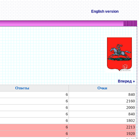
English version
Вперед »
Ответы
Очки
6
840
6
2160
6
2000
6
840
6
1802
6
2213
6
1920