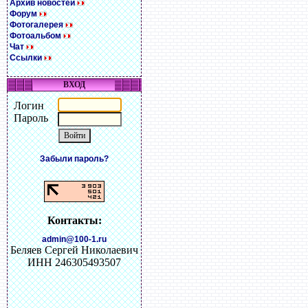
Архив новостей
Форум
Фотогалерея
Фотоальбом
Чат
Ссылки
ВХОД
Логин
Пароль
Забыли пароль?
Контакты:
admin@100-1.ru
Беляев Сергей Николаевич
ИНН 246305493507