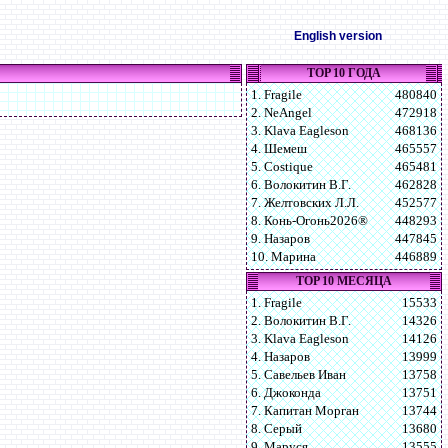
English version
TOP 10 ГОДА
1. Fragile
480840
2. NeAngel
472918
3. Klava Eagleson
468136
4. Шемеш
465557
5. Costique
465481
6. Волокитин В.Г.
462828
7. Желтовских Л.Л.
452577
8. Конь-Огонь2026®
448293
9. Назаров
447845
10. Марина
446889
TOP 10 МЕСЯЦА
1. Fragile
15533
2. Волокитин В.Г.
14326
3. Klava Eagleson
14126
4. Назаров
13999
5. Савельев Иван
13758
6. Джоконда
13751
7. Капитан Морган
13744
8. Серый
13680
9. Маруся
13555