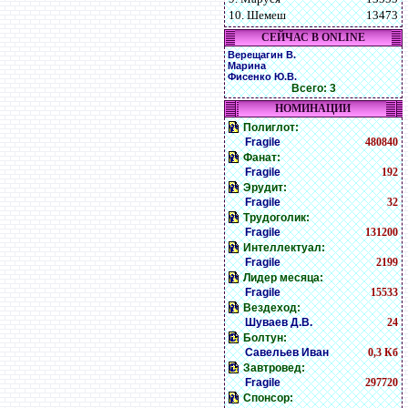
10. Шемеш
13473
СЕЙЧАС В ONLINE
Верещагин В.
Марина
Фисенко Ю.В.
Всего: 3
НОМИНАЦИИ
Полиглот:
Fragile
480840
Фанат:
Fragile
192
Эрудит:
Fragile
32
Трудоголик:
Fragile
131200
Интеллектуал:
Fragile
2199
Лидер месяца:
Fragile
15533
Вездеход:
Шуваев Д.В.
24
Болтун:
Савельев Иван
0,3 Кб
Завтровед:
Fragile
297720
Спонсор: