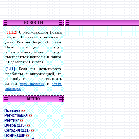
НОВОСТИ
[31.12]
С наступающим Новым
Годом! 1 января - выходной
день. Рейтинг будет сброшен.
Очки в этот день не будут
засчитываться, также не будут
выставляться вопросы в завтра
31 декабря и 1 января.
[8.11]
Если вы испытываете
проблемы с авторизацией, то
попробуйте использовать
адреса
и
https://stoshka.ru
https://
.
стошка.рф
МЕНЮ
Правила
Регистрация
Рейтинг
Вчера (135)
Сегодня (121)
Номинации