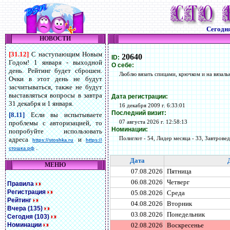
Сегодн
НОВОСТИ
[31.12]
С наступающим Новым
20640
ID:
Годом! 1 января - выходной
О себе:
день. Рейтинг будет сброшен.
Люблю вязать спицами, крючком и на вязаль
Очки в этот день не будут
засчитываться, также не будут
выставляться вопросы в завтра
Дата регистрации:
31 декабря и 1 января.
16 декабря 2009 г. 6:33:01
Последний визит:
[8.11]
Если вы испытываете
07 августа 2026 г. 12:58:13
проблемы с авторизацией, то
Номинации:
попробуйте использовать
Полиглот - 54, Лидер месяца - 33, Завтровед 
адреса
и
https://stoshka.ru
https://
.
стошка.рф
Дата
МЕНЮ
07.08.2026
Пятница
06.08.2026
Четверг
Правила
Регистрация
05.08.2026
Среда
Рейтинг
04.08.2026
Вторник
Вчера (135)
03.08.2026
Понедельник
Сегодня (103)
Номинации
02.08.2026
Воскресенье