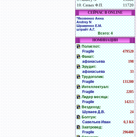
10. Сизых Ф.П.
11720
СЕЙЧАС В ONLINE
*Яковенко Анна
Andrey N
Шраменко Е.М.
штрайт А.Г.
Всего: 4
НОМИНАЦИИ
Полиглот:
Fragile
479520
Фанат:
афанасьева
198
Эрудит:
афанасьева
33
Трудоголик:
Fragile
131200
Интеллектуал:
Fragile
2205
Лидер месяца:
Fragile
14213
Вездеход:
Шуваев Д.В.
24
Болтун:
Савельев Иван
0,3 Кб
Завтровед:
Fragile
296400