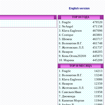
English version
TOP 10 ГОДА
1. Fragile
479520
2. NeAngel
471158
3. Klava Eagleson
467096
4. Costique
463801
5. Шемеш
463717
6. Волокитин В.Г.
461748
7. Желтовских Л.Л.
451737
8. Назаров
446205
9. Конь-Огонь2026®
445973
10. Марина
445209
TOP 10 МЕСЯЦА
1. Fragile
14213
2. Волокитин В.Г.
13246
3. Klava Eagleson
13086
4. Назаров
12359
5. Желтовских Л.Л.
12209
6. Савельев Иван
11958
7. Джоконда
11951
8. Капитан Морган
11944
9. Andrey N
11880