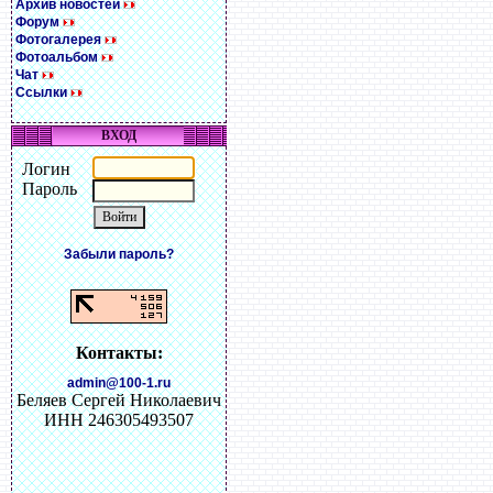
Архив новостей
Форум
Фотогалерея
Фотоальбом
Чат
Ссылки
ВХОД
Логин
Пароль
Забыли пароль?
Контакты:
admin@100-1.ru
Беляев Сергей Николаевич
ИНН 246305493507