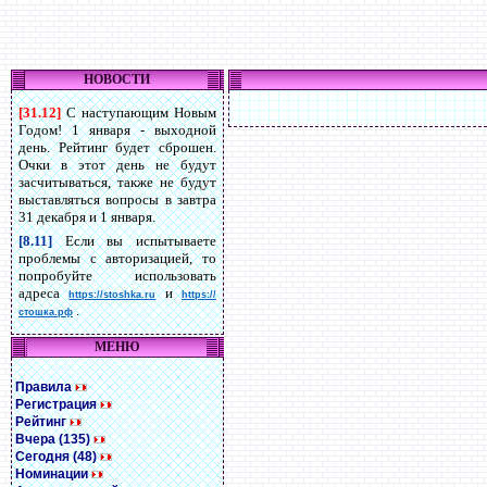
НОВОСТИ
[31.12]
С наступающим Новым
Годом! 1 января - выходной
день. Рейтинг будет сброшен.
Очки в этот день не будут
засчитываться, также не будут
выставляться вопросы в завтра
31 декабря и 1 января.
[8.11]
Если вы испытываете
проблемы с авторизацией, то
попробуйте использовать
адреса
и
https://stoshka.ru
https://
.
стошка.рф
МЕНЮ
Правила
Регистрация
Рейтинг
Вчера (135)
Сегодня (48)
Номинации