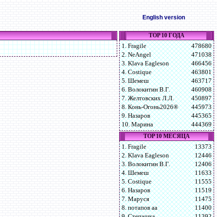
English version
TOP 10 ГОДА
1. Fragile
478680
2. NeAngel
471038
3. Klava Eagleson
466456
4. Costique
463801
5. Шемеш
463717
6. Волокитин В.Г.
460908
7. Желтовских Л.Л.
450897
8. Конь-Огонь2026®
445973
9. Назаров
445365
10. Марина
444369
TOP 10 МЕСЯЦА
1. Fragile
13373
2. Klava Eagleson
12446
3. Волокитин В.Г.
12406
4. Шемеш
11633
5. Costique
11555
6. Назаров
11519
7. Маруся
11475
8. потапов аа
11400
9. Степашка
11392