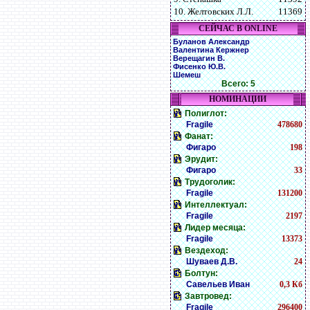
10. Желтовских Л.Л.
11369
СЕЙЧАС В ONLINE
Буланов Александр
Валентина Кержнер
Верещагин В.
Фисенко Ю.В.
Шемеш
Всего: 5
НОМИНАЦИИ
Полиглот:
Fragile
478680
Фанат:
Фигаро
198
Эрудит:
Фигаро
33
Трудоголик:
Fragile
131200
Интеллектуал:
Fragile
2197
Лидер месяца:
Fragile
13373
Вездеход:
Шуваев Д.В.
24
Болтун:
Савельев Иван
0,3 Кб
Завтровед:
Fragile
296400