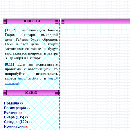
НОВОСТИ
[31.12]
С наступающим Новым
Годом! 1 января - выходной
день. Рейтинг будет сброшен.
Очки в этот день не будут
засчитываться, также не будут
выставляться вопросы в завтра
31 декабря и 1 января.
[8.11]
Если вы испытываете
проблемы с авторизацией, то
попробуйте использовать
адреса
и
https://stoshka.ru
https://
.
стошка.рф
МЕНЮ
Правила
Регистрация
Рейтинг
Вчера (135)
Сегодня (120)
Номинации