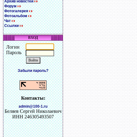
Архив новостей
Форум
Фотогалерея
Фотоальбом
Чат
Ссылки
ВХОД
Логин
Пароль
Забыли пароль?
Контакты:
admin@100-1.ru
Беляев Сергей Николаевич
ИНН 246305493507