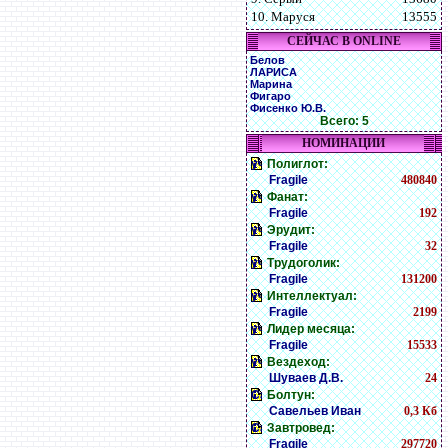
10. Маруся
13555
СЕЙЧАС В ONLINE
Белов
ЛАРИСА
Марина
Фигаро
Фисенко Ю.В.
Всего: 5
НОМИНАЦИИ
Полиглот:
Fragile
480840
Фанат:
Fragile
192
Эрудит:
Fragile
32
Трудоголик:
Fragile
131200
Интеллектуал:
Fragile
2199
Лидер месяца:
Fragile
15533
Вездеход:
Шуваев Д.В.
24
Болтун:
Савельев Иван
0,3 Кб
Завтровед:
Fragile
297720