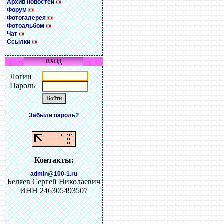
Архив новостей
Форум
Фотогалерея
Фотоальбом
Чат
Ссылки
ВХОД
Логин
Пароль
Забыли пароль?
Контакты:
admin@100-1.ru
Беляев Сергей Николаевич
ИНН 246305493507