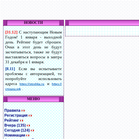
НОВОСТИ
[31.12]
С наступающим Новым
Годом! 1 января - выходной
день. Рейтинг будет сброшен.
Очки в этот день не будут
засчитываться, также не будут
выставляться вопросы в завтра
31 декабря и 1 января.
[8.11]
Если вы испытываете
проблемы с авторизацией, то
попробуйте использовать
адреса
и
https://stoshka.ru
https://
.
стошка.рф
МЕНЮ
Правила
Регистрация
Рейтинг
Вчера (135)
Сегодня (124)
Номинации