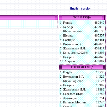
English version
TOP 10 ГОДА
1. Fragile
480840
2. NeAngel
472918
3. Klava Eagleson
468136
4. Шемеш
465557
5. Costique
465481
6. Волокитин В.Г.
462828
7. Желтовских Л.Л.
453417
8. Конь-Огонь2026®
448293
9. Назаров
447845
10. Марина
446889
TOP 10 МЕСЯЦА
1. Fragile
15533
2. Волокитин В.Г.
14326
3. Klava Eagleson
14126
4. Назаров
13999
5. Желтовских Л.Л.
13889
6. Савельев Иван
13758
7. Джоконда
13751
8. Капитан Морган
13744
9. Серый
13680