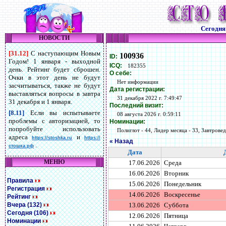
Сегодн
НОВОСТИ
[31.12]
С наступающим Новым
100936
ID:
Годом! 1 января - выходной
ICQ:
182355
день. Рейтинг будет сброшен.
О себе:
Очки в этот день не будут
Нет информации
засчитываться, также не будут
Дата регистрации:
выставляться вопросы в завтра
31 декабря 2022 г. 7:49:47
31 декабря и 1 января.
Последний визит:
[8.11]
Если вы испытываете
08 августа 2026 г. 0:59:11
проблемы с авторизацией, то
Номинации:
попробуйте использовать
Полиглот - 44, Лидер месяца - 33, Завтровед 
адреса
и
https://stoshka.ru
https://
« Назад
.
стошка.рф
Дата
МЕНЮ
17.06.2026
Среда
16.06.2026
Вторник
Правила
15.06.2026
Понедельник
Регистрация
14.06.2026
Воскресенье
Рейтинг
Вчера (132)
13.06.2026
Суббота
Сегодня (106)
12.06.2026
Пятница
Номинации