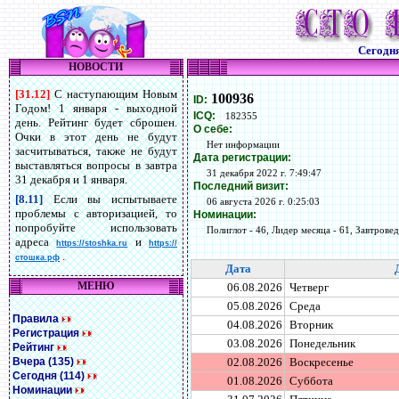
Сегодн
НОВОСТИ
[31.12]
С наступающим Новым
100936
ID:
Годом! 1 января - выходной
ICQ:
182355
день. Рейтинг будет сброшен.
О себе:
Очки в этот день не будут
Нет информации
засчитываться, также не будут
Дата регистрации:
выставляться вопросы в завтра
31 декабря 2022 г. 7:49:47
31 декабря и 1 января.
Последний визит:
[8.11]
Если вы испытываете
06 августа 2026 г. 0:25:03
проблемы с авторизацией, то
Номинации:
попробуйте использовать
Полиглот - 46, Лидер месяца - 61, Завтровед 
адреса
и
https://stoshka.ru
https://
.
стошка.рф
Дата
МЕНЮ
06.08.2026
Четверг
05.08.2026
Среда
Правила
04.08.2026
Вторник
Регистрация
03.08.2026
Понедельник
Рейтинг
Вчера (135)
02.08.2026
Воскресенье
Сегодня (114)
01.08.2026
Суббота
Номинации