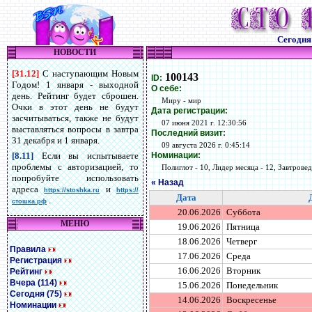
Сегодн
НОВОСТИ
[31.12]
С наступающим Новым
100143
ID:
Годом! 1 января - выходной
О себе:
день. Рейтинг будет сброшен.
Миру - мир
Очки в этот день не будут
Дата регистрации:
засчитываться, также не будут
07 июня 2021 г. 12:30:56
выставляться вопросы в завтра
Последний визит:
31 декабря и 1 января.
09 августа 2026 г. 0:45:14
Номинации:
[8.11]
Если вы испытываете
проблемы с авторизацией, то
Полиглот - 10, Лидер месяца - 12, Завтровед 
попробуйте использовать
« Назад
адреса
и
https://stoshka.ru
https://
Дата
.
стошка.рф
20.06.2026
Суббота
МЕНЮ
19.06.2026
Пятница
18.06.2026
Четверг
Правила
17.06.2026
Среда
Регистрация
16.06.2026
Вторник
Рейтинг
Вчера (114)
15.06.2026
Понедельник
Сегодня (75)
14.06.2026
Воскресенье
Номинации