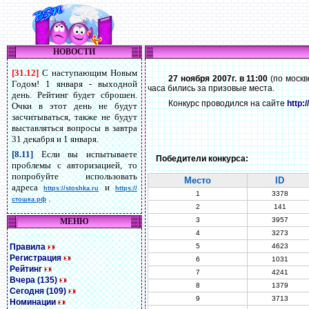
НОВОСТИ
[31.12]
С наступающим Новым
27 ноября 2007г. в 11:00
(по москв
Годом! 1 января - выходной
часа бились за призовые места.
день. Рейтинг будет сброшен.
Конкурс проводился на сайте
http:
Очки в этот день не будут
засчитываться, также не будут
выставляться вопросы в завтра
31 декабря и 1 января.
[8.11]
Если вы испытываете
Победители конкурса:
проблемы с авторизацией, то
попробуйте использовать
Место
ID
адреса
и
https://stoshka.ru
https://
1
3378
.
стошка.рф
2
141
3
3957
МЕНЮ
4
3273
Правила
5
4623
Регистрация
6
1031
Рейтинг
7
4241
Вчера (135)
8
1379
Сегодня (109)
9
3713
Номинации