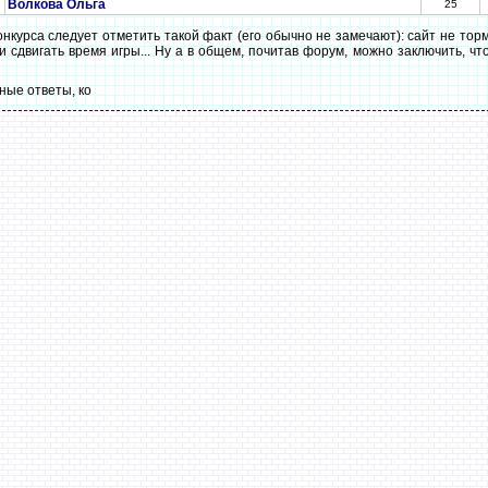
Волкова Ольга
25
курса следует отметить такой факт (его обычно не замечают): сайт не торм
 сдвигать время игры... Ну а в общем, почитав форум, можно заключить, чт
ные ответы, ко