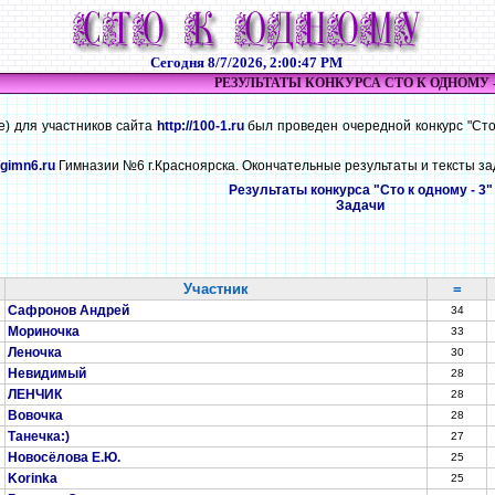
Сегодня
8/7/2026, 2:00:47 PM
РЕЗУЛЬТАТЫ КОНКУРСА СТО К ОДНОМУ -
е) для участников сайта
http://100-1.ru
был проведен очередной конкурс "Сто 
//gimn6.ru
Гимназии №6 г.Красноярска. Окончательные результаты и тексты за
Результаты конкурса "Сто к одному - 3"
Задачи
Участник
=
Сафронов Андрей
34
Мориночка
33
Леночка
30
Невидимый
28
ЛЕНЧИК
28
Вовочка
28
Танечка:)
27
Новосёлова Е.Ю.
25
Korinka
25