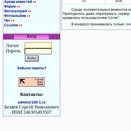
10
4038
Архив новостей
Форум
Среди положительных моментов кон
Фотогалерея
Приходилось даже перегружать сервер и
Фотоальбом
нравились пользователям "сотки".
Чат
В конкурсе принимались только точ
Ссылки
ВХОД
Логин
Пароль
Забыли пароль?
Контакты:
admin@100-1.ru
Беляев Сергей Николаевич
ИНН 246305493507