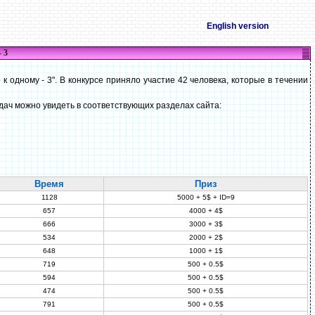
English version
 3
к одному - 3". В конкурсе приняло участие 42 человека, которые в течении
дач можно увидеть в соответствующих разделах сайта:
Время
Приз
1128
5000 + 5$ + ID=9
657
4000 + 4$
666
3000 + 3$
534
2000 + 2$
648
1000 + 1$
719
500 + 0.5$
594
500 + 0.5$
474
500 + 0.5$
791
500 + 0.5$