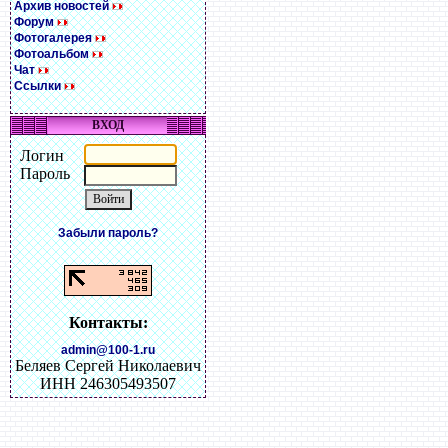
Архив новостей
Форум
Фотогалерея
Фотоальбом
Чат
Ссылки
ВХОД
Логин
Пароль
Забыли пароль?
Контакты:
admin@100-1.ru
Беляев Сергей Николаевич
ИНН 246305493507