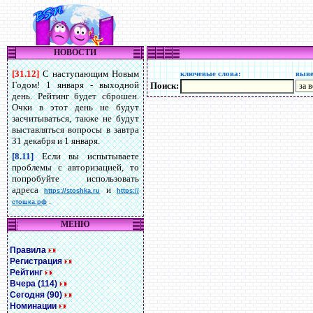
НОВОСТИ
[31.12]
С наступающим Новым
ключевые слова:
выве
Годом! 1 января - выходной
Поиск:
день. Рейтинг будет сброшен.
Очки в этот день не будут
засчитываться, также не будут
выставляться вопросы в завтра
31 декабря и 1 января.
[8.11]
Если вы испытываете
проблемы с авторизацией, то
попробуйте использовать
адреса
и
https://stoshka.ru
https://
.
стошка.рф
МЕНЮ
Правила
Регистрация
Рейтинг
Вчера (114)
Сегодня (90)
Номинации